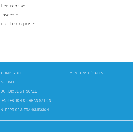
 l’entreprise
, avocats
rise d’entreprises
N COMPTABLE
MENTIONS LÉGALES
 SOCIALE
 JURIDIQUE & FISCALE
L EN GESTION & ORGANISATION
ON, REPRISE & TRANSMISSION