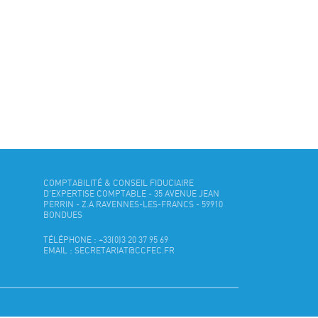
COMPTABILITÉ & CONSEIL FIDUCIAIRE
D'EXPERTISE COMPTABLE - 35 AVENUE JEAN
PERRIN - Z.A RAVENNES-LES-FRANCS - 59910
BONDUES
TÉLÉPHONE : +33(0)3 20 37 95 69
EMAIL : SECRETARIAT@CCFEC.FR